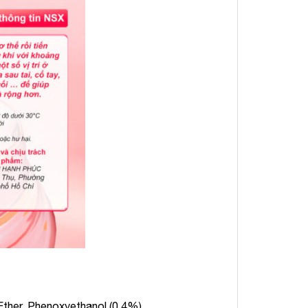
Ether, Phenoxyethanol (0.4%),