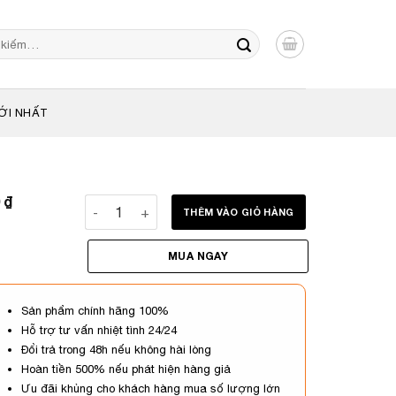
ỚI NHẤT
0
₫
Xịt thơm toàn thân J&K Stardust Fine Fragran
THÊM VÀO GIỎ HÀNG
MUA NGAY
Sản phẩm chính hãng 100%
Hỗ trợ tư vấn nhiệt tình 24/24
Đổi trả trong 48h nếu không hài lòng
Hoàn tiền 500% nếu phát hiện hàng giả
Ưu đãi khủng cho khách hàng mua số lượng lớn