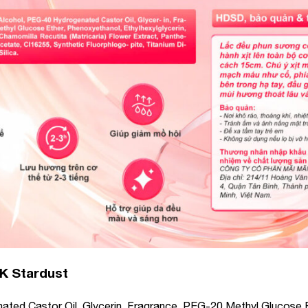
&K Stardust
ted Castor Oil, Glycerin, Fragrance, PEG-20 Methyl Glucose 